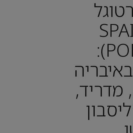
טוגל
(SP
PORTUGAL):
איבריה
 מדריד,
ליסבון
ו