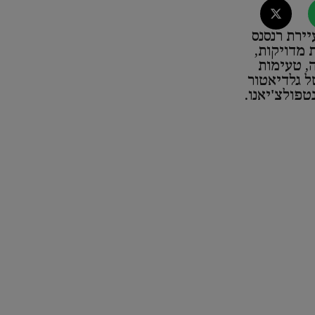
יירת רנסנס
 מדויקות,
ה, טעימות
של גלדיאטור
טפולצ'יאנו.