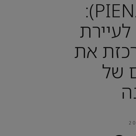
פיינצה (PIENZA):
לעיירת
כזת את
 של
ה