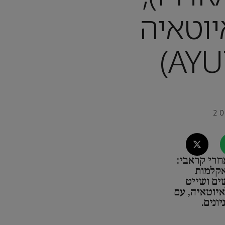
וטאיה
חרי קראבי:
אקלמות
ים ושייט
איוטאיה, עם
ונים.