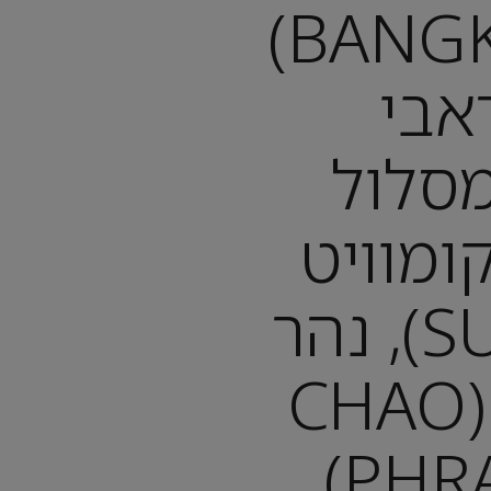
בנגקוק (BANGKOK)
אבי
KR): מסלול
קומוויט
(SUKHUMVIT), נהר
צ'או פראיה (CHAO
PHRAYA RIVER),