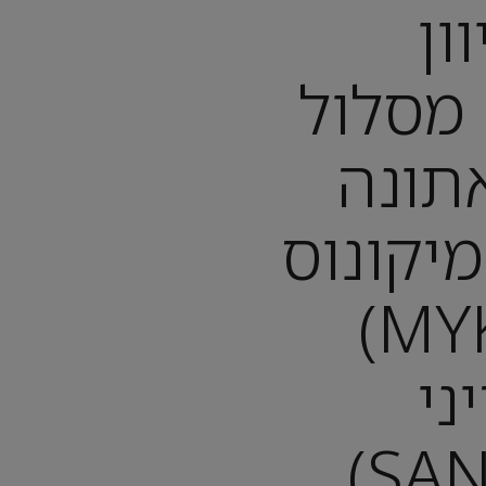
ון
GREE): מסלול
תונה
ATH), מיקונוס
(MYKONOS)
ני