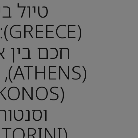
טיול ביו
(CE
חכם בין א
(ENS
וסנטורי
(SANTORINI)