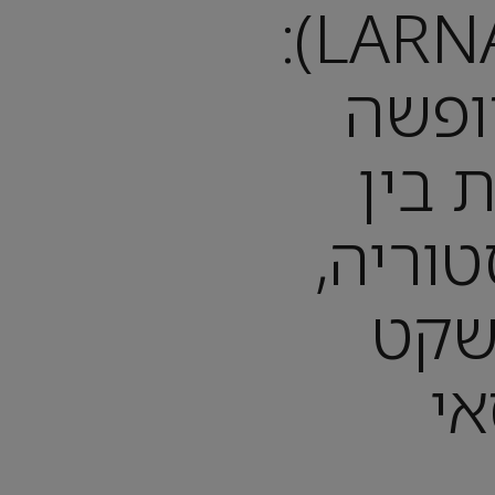
לרנקה (LARNACA):
ופשה
ת בין
טוריה,
שקט
י