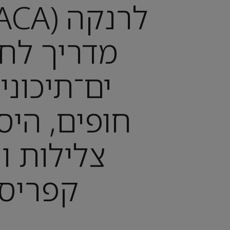
מדריך לח
ים־תיכוני
חופים, היס
צלילות ו
קפריסא