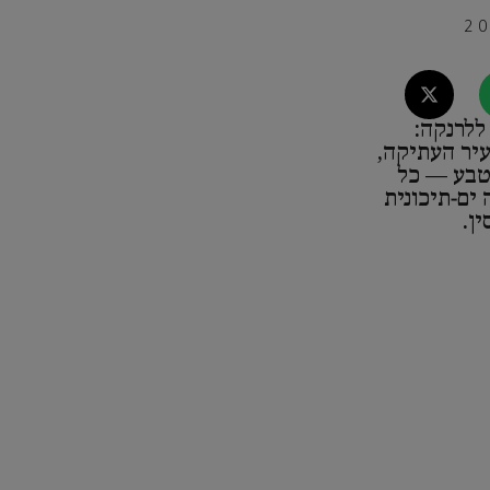
ללרנקה:
עיר העתיקה,
 טבע — כל
ים‑תיכונית
ן.