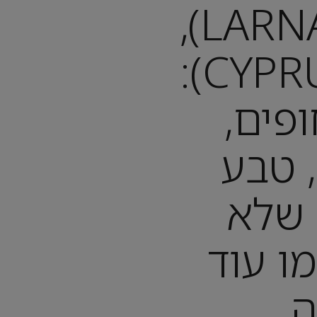
לרנקה (LARNACA),
קפריסין (CYPRUS):
פים,
 טבע
ם שלא
ו עוד
ה