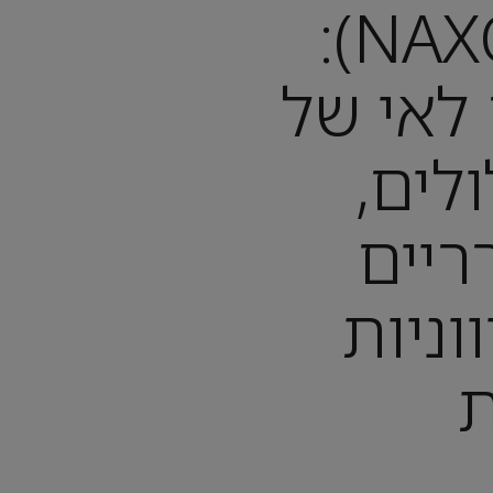
נקסוס (NAXOS):
לאי של
לים,
ריים
וניות
ת