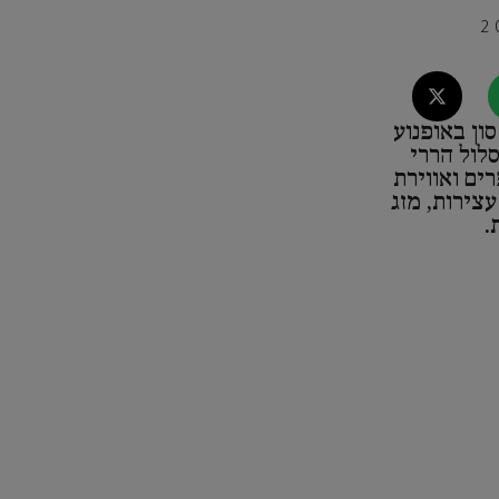
ון באופנוע
1 היא מסלול הררי
ים ואווירת
צירות, מזג
.