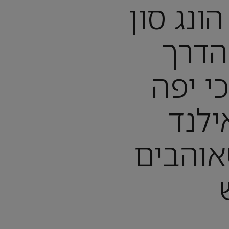
ונג סון
הדרך
י יפה
ילנד
אוהבים