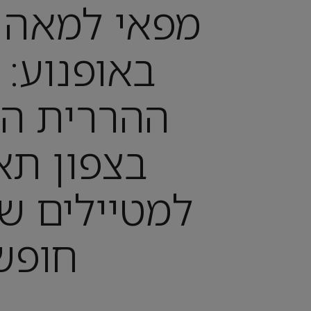
מפאי למאה ה
באופנוע: 
ההררית הכ
בצפון תא
למטיילים ש
חופש