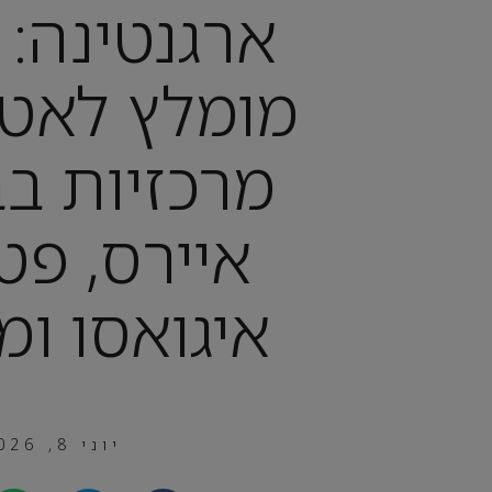
ארגנטינה: 
מומלץ לאטר
מרכזיות בב
איירס, פטג
איגואסו ומ
יוני 8, 2026