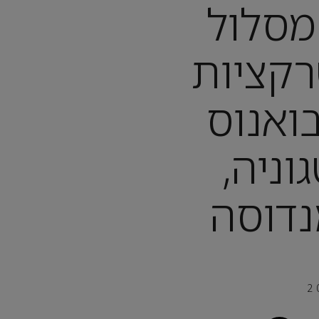
מסלול
קציות
ואנוס
וניה,
נדוסה