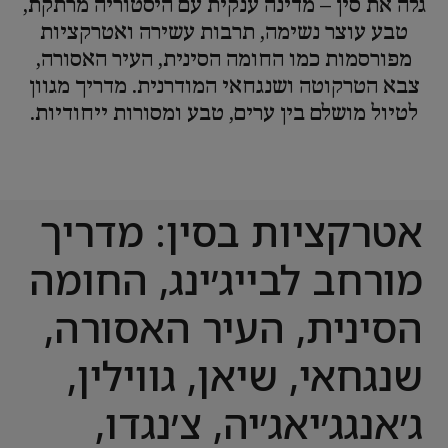
גלה את סין – מדינה ענקית עם היסטוריה מרתקת,
טבע עוצר נשימה, תרבות עשירה ואטרקציות
מפורסמות כמו החומה הסינית, העיר האסורה,
צבא הטרקוטה ושנגחאי המודרנית. מדריך מגוון
לטיול מושלם בין ערים, טבע ומסורות ייחודיות.
אטרקציות בסין: מדריך
מורחב לבייג׳ינג, החומה
הסינית, העיר האסורה,
שנגחאי, שיאן, גווילין,
ג׳אנגג׳יאג׳יה, צ׳נגדו,