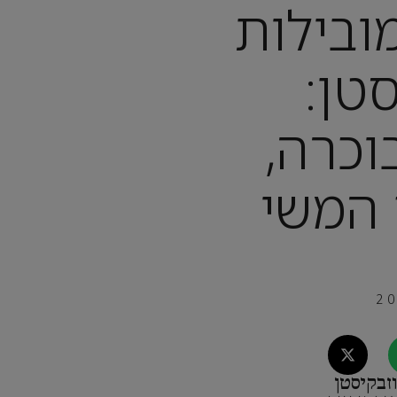
ובילות
טן:
וכרה,
 המשי
זבקיסטן