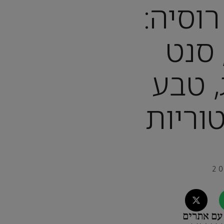
וסיה:
סנט
 טבע
וריות
עם אתרים