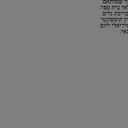
זי שמותאם
י בית ספר.
ריכת גלים
רק קומפקטי
ידיאלי ליום
אי.