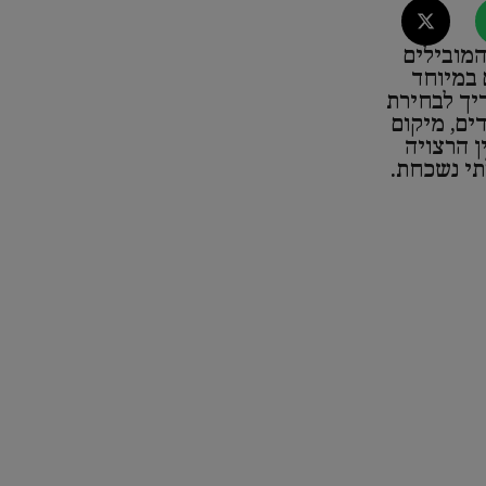
המובילים
במיוחד
יך לבחירת
ים, מיקום
ן הרצויה
י נשכחת.