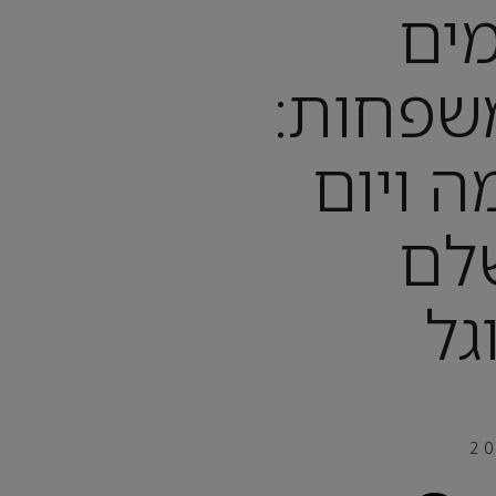
ים
שפחות:
 ויום
לם
גל